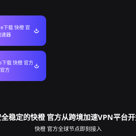
ore下载 快橙 官
加速器
ws下载 快橙 官方
官方
安全稳定的快橙 官方从跨境加速VPN平台开
快橙 官方全球节点即刻接入